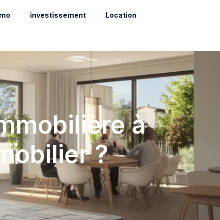
mo
investissement
Location
mmobilière à
mobilier ?