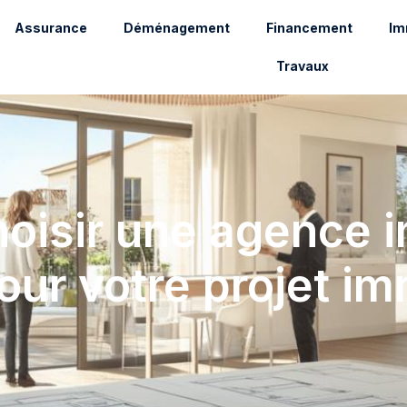
Assurance
Déménagement
Financement
Im
Travaux
isir une agence i
our votre projet im